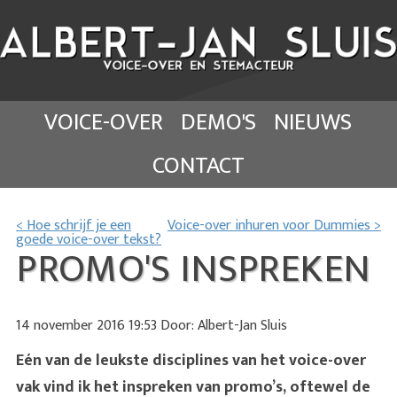
VOICE-OVER
DEMO'S
NIEUWS
CONTACT
< Hoe schrijf je een
Voice-over inhuren voor Dummies >
goede voice-over tekst?
PROMO'S INSPREKEN
14 november 2016 19:53 Door: Albert-Jan Sluis
Eén van de leukste disciplines van het voice-over
vak vind ik het inspreken van promo’s, oftewel de