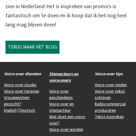
zien in Nederland. Het is inspreken van promo's is
fantastisch om te doen en ik hoop dat ik het nog heel
lang mag blijven doen!
TERUG NAAR HET BLOG
Voice-over diensten
Stemacteurs en
Voice-over tips
voice-overs
Voice-over studio
Voice-over vinden
Voice-over tarieven
Voice-over
Voice-over tekst
Vrouwenstem
geschiedenis
schrijven
gezocht?
Voice-over en
Radiocommercial
English
|
Deutsch
stemacteur
produceren
Wat doet een voice-
Tekst inspreken
over?
Voice-over worden